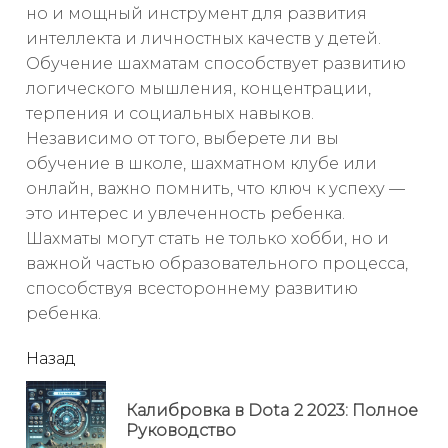
но и мощный инструмент для развития
интеллекта и личностных качеств у детей.
Обучение шахматам способствует развитию
логического мышления, концентрации,
терпения и социальных навыков.
Независимо от того, выберете ли вы
обучение в школе, шахматном клубе или
онлайн, важно помнить, что ключ к успеху —
это интерес и увлеченность ребенка.
Шахматы могут стать не только хобби, но и
важной частью образовательного процесса,
способствуя всестороннему развитию
ребенка.
читать
Назад
еще
Калибровка в Dota 2 2023: Полное
Пр
Руководство
но