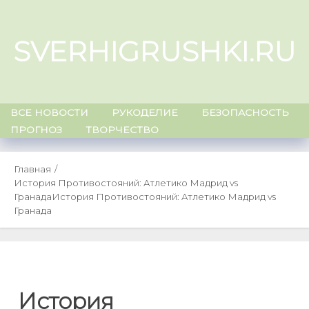
Skip
to
SVERHIGRUSHKI.RU
content
ВСЕ НОВОСТИ
РУКОДЕЛИЕ
БЕЗОПАСНОСТЬ
ПРОГНОЗ
ТВОРЧЕСТВО
Главная
История Противостояний: Атлетико Мадрид vs
Гранада
История Противостояний: Атлетико Мадрид vs
Гранада
История