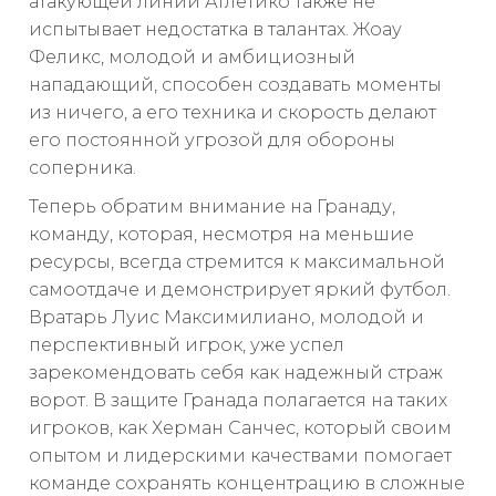
атакующей линии Атлетико также не
испытывает недостатка в талантах. Жоау
Феликс, молодой и амбициозный
нападающий, способен создавать моменты
из ничего, а его техника и скорость делают
его постоянной угрозой для обороны
соперника.
Теперь обратим внимание на Гранаду,
команду, которая, несмотря на меньшие
ресурсы, всегда стремится к максимальной
самоотдаче и демонстрирует яркий футбол.
Вратарь Луис Максимилиано, молодой и
перспективный игрок, уже успел
зарекомендовать себя как надежный страж
ворот. В защите Гранада полагается на таких
игроков, как Херман Санчес, который своим
опытом и лидерскими качествами помогает
команде сохранять концентрацию в сложные