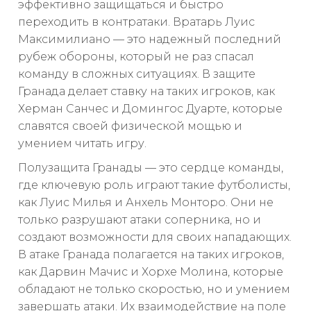
эффективно защищаться и быстро
переходить в контратаки. Вратарь Луис
Максимилиано — это надежный последний
рубеж обороны, который не раз спасал
команду в сложных ситуациях. В защите
Гранада делает ставку на таких игроков, как
Херман Санчес и Домингос Дуарте, которые
славятся своей физической мощью и
умением читать игру.
Полузащита Гранады — это сердце команды,
где ключевую роль играют такие футболисты,
как Луис Милья и Анхель Монторо. Они не
только разрушают атаки соперника, но и
создают возможности для своих нападающих.
В атаке Гранада полагается на таких игроков,
как Дарвин Мачис и Хорхе Молина, которые
обладают не только скоростью, но и умением
завершать атаки. Их взаимодействие на поле