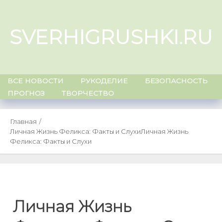
Skip
to
SVERHIGRUSHKI.RU
content
ВСЕ НОВОСТИ
РУКОДЕЛИЕ
БЕЗОПАСНОСТЬ
ПРОГНОЗ
ТВОРЧЕСТВО
Главная
Личная Жизнь Феликса: Факты и Слухи
Личная Жизнь
Феликса: Факты и Слухи
Личная Жизнь