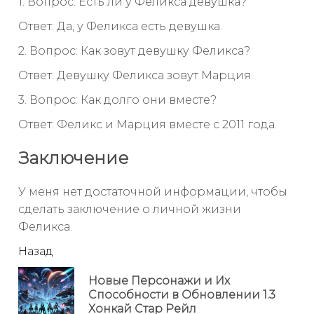
1. Вопрос: Есть ли у Феликса девушка?
Ответ: Да, у Феликса есть девушка.
2. Вопрос: Как зовут девушку Феликса?
Ответ: Девушку Феликса зовут Марция.
3. Вопрос: Как долго они вместе?
Ответ: Феликс и Марция вместе с 2011 года.
Заключение
У меня нет достаточной информации, чтобы
сделать заключение о личной жизни
Феликса.
читать
Назад
еще
Новые Персонажи и Их
Пр
Способности в Обновлении 1.3
но
Хонкай Стар Рейл