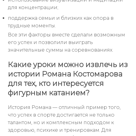
для концентрации;
поддержка семьи и близких как опора в
трудные моменты.
Все эти факторы вместе сделали возможным
его успех и позволили выиграть
значительные суммы на соревнованиях.
Какие уроки можно извлечь из
истории Романа Костомарова
для тех, кто интересуется
фигурным катанием?
История Романа — отличный пример того,
что успех в спорте достигается не только
талантом, но и комплексным подходом к
здоровью, психике и тренировкам. Для