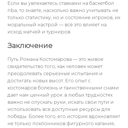
Если вы увлекаетесь ставками на баскетбол
nba, то знаете, насколько важно учитывать не
только статистику, но и состояние игроков, их
моральный настрой — всё это влияет на
исход матчей и турниров.
Заключение
Путь Романа Костомарова — это живое
свидетельство того, как человек может
преодолевать серьезные испытания и
достигать новых высот. Его опыт с
костомаров болезнь и таинственными снами
дает нам ценный урок: в любых трудностях
важно не опускать руки, искать свои пути и
использовать все доступные ресурсы для
победы. Более того, его история вдохновляет
не только поклонников фигурного катания,