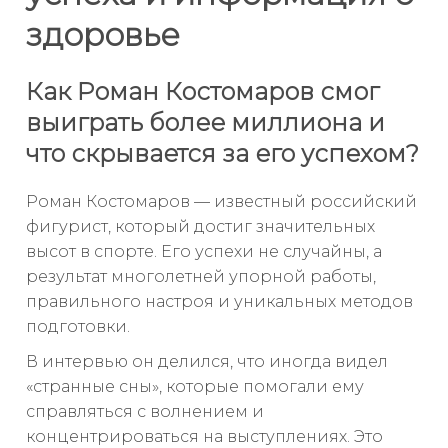
здоровье
Как Роман Костомаров смог
выиграть более миллиона и
что скрывается за его успехом?
Роман Костомаров — известный российский
фигурист, который достиг значительных
высот в спорте. Его успехи не случайны, а
результат многолетней упорной работы,
правильного настроя и уникальных методов
подготовки.
В интервью он делился, что иногда видел
«странные сны», которые помогали ему
справляться с волнением и
концентрироваться на выступлениях. Это