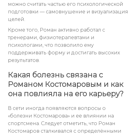
можно считать частью его психологической
подготовки — самовнушение и визуализация
целей.
Кроме того, Роман активно работал с
тренерами, физиотерапевтами и
психологами, что позволило ему
поддерживать форму и достигать высоких
результатов.
Какая болезнь связана с
Романом Костомаровым и как
она повлияла на его карьеру?
В сети иногда появляются вопросы о
«болезни Костомарова» и ее влиянии на
спортсмена. Следует отметить, что Роман
Костомаров сталкивался с определёнными