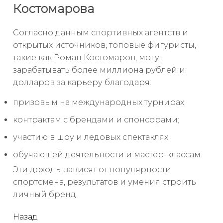
Костомарова
Согласно данным спортивных агентств и
открытых источников, топовые фигуристы,
такие как Роман Костомаров, могут
зарабатывать более миллиона рублей и
долларов за карьеру благодаря:
призовым на международных турнирах;
контрактам с брендами и спонсорами;
участию в шоу и ледовых спектаклях;
обучающей деятельности и мастер-классам.
Эти доходы зависят от популярности
спортсмена, результатов и умения строить
личный бренд.
читать
Назад