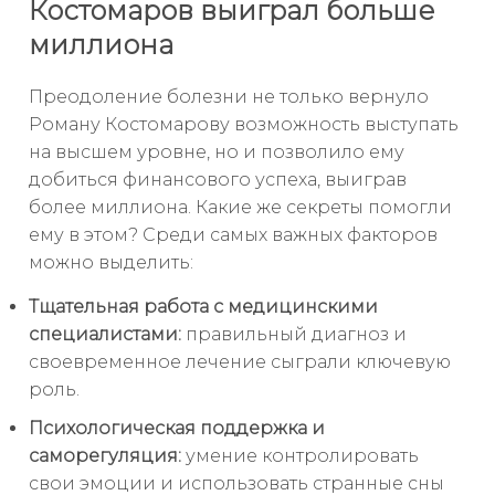
Костомаров выиграл больше
миллиона
Преодоление болезни не только вернуло
Роману Костомарову возможность выступать
на высшем уровне, но и позволило ему
добиться финансового успеха, выиграв
более миллиона. Какие же секреты помогли
ему в этом? Среди самых важных факторов
можно выделить:
Тщательная работа с медицинскими
специалистами:
правильный диагноз и
своевременное лечение сыграли ключевую
роль.
Психологическая поддержка и
саморегуляция:
умение контролировать
свои эмоции и использовать странные сны