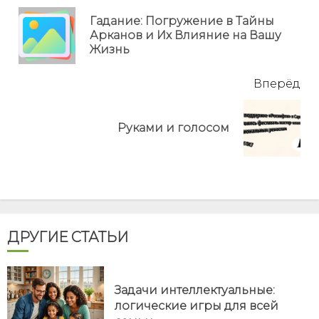
еще
Гадание: Погружение в Тайны
Пр
Арканов и Их Влияние на Вашу
но
Жизнь
Вперёд
Next
Руками и голосом
post:
ДРУГИЕ СТАТЬИ
Задачи интеллектуальные:
логические игры для всей