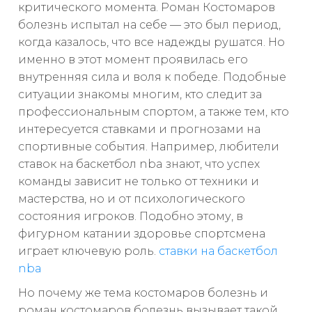
критического момента. Роман Костомаров
болезнь испытал на себе — это был период,
когда казалось, что все надежды рушатся. Но
именно в этот момент проявилась его
внутренняя сила и воля к победе. Подобные
ситуации знакомы многим, кто следит за
профессиональным спортом, а также тем, кто
интересуется ставками и прогнозами на
спортивные события. Например, любители
ставок на баскетбол nba знают, что успех
команды зависит не только от техники и
мастерства, но и от психологического
состояния игроков. Подобно этому, в
фигурном катании здоровье спортсмена
играет ключевую роль.
ставки на баскетбол
nba
Но почему же тема костомаров болезнь и
роман костомаров болезнь вызывает такой