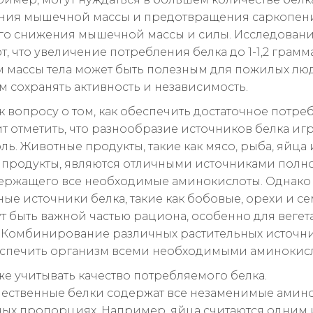
ния мышечной массы и предотвращения саркопен
го снижения мышечной массы и силы. Исследован
, что увеличение потребления белка до 1-1,2 грамм
 массы тела может быть полезным для пожилых лю
м сохранять активность и независимость.
к вопросу о том, как обеспечить достаточное потре
ит отметить, что разнообразие источников белка иг
ь. Животные продукты, такие как мясо, рыба, яйца 
продукты, являются отличными источниками полн
держащего все необходимые аминокислоты. Однако
ые источники белка, такие как бобовые, орехи и се
ут быть важной частью рациона, особенно для веге
. Комбинирование различных растительных источн
спечить организм всеми необходимыми аминокис
же учитывать качество потребляемого белка.
ественные белки содержат все незаменимые амин
ых пропорциях. Например, яйца считаются одним 