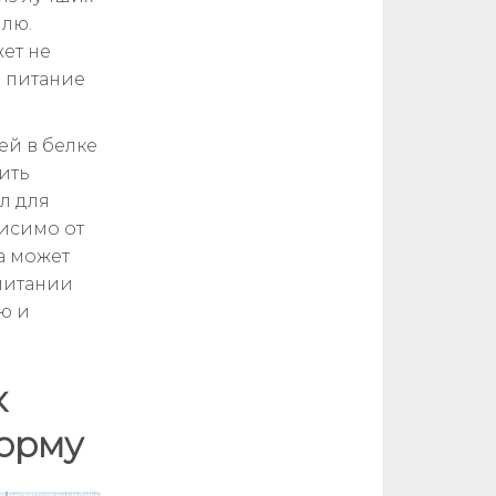
лю.
ет не
ь питание
ей в белке
ить
л для
висимо от
а может
 питании
ю и
к
орму