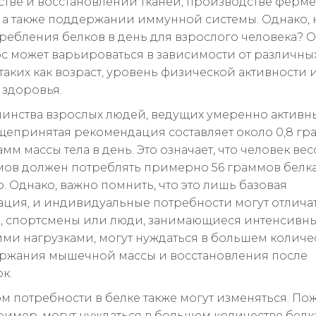
стве и восстановлении тканей, производстве ферме
 а также поддержании иммунной системы. Однако, 
ребления белков в день для взрослого человека? О
ос может варьироваться в зависимости от различны
 таких как возраст, уровень физической активности
 здоровья.
инства взрослых людей, ведущих умеренно активн
щепринятая рекомендация составляет около 0,8 гр
мм массы тела в день. Это означает, что человек вес
ов должен потреблять примерно 56 граммов белк
. Однако, важно помнить, что это лишь базовая
ция, и индивидуальные потребности могут отличат
, спортсмены или люди, занимающиеся интенсивн
ми нагрузками, могут нуждаться в большем количе
ржания мышечной массы и восстановления после
к.
ом потребности в белке также могут изменяться. П
ример, могут нуждаться в большем количестве белк