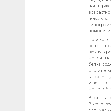
поддержа
возрастно
показывают
килограмм
помогая и
Переходя 
белка, сто
важную рол
молочные 
белка, со
растительн
также мог
и веганов
может обе
Важно так
Высококач
оптимальн