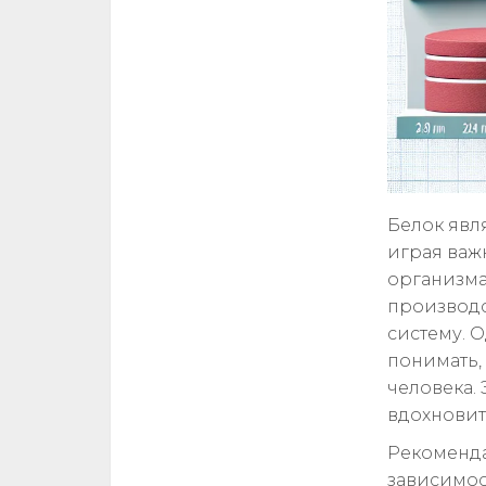
Белок явл
играя важ
организма.
производс
систему. 
понимать,
человека.
вдохновит
Рекоменда
зависимост