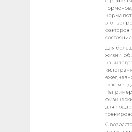
строитель
гормонов,
норма пот
этот вопр
факторов,
состояние
Для больш
жизни, об
на килогра
килограмм
ежедневно
рекоменда
Например
физически
для подде
тренирово
С возраст
люди, нап