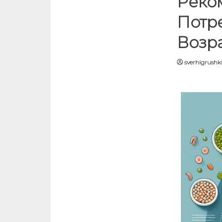
Реко
Потр
Возр
sverhigrushki