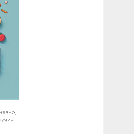
невно,
лучия.