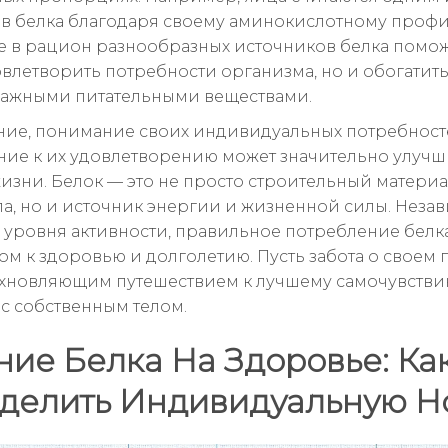
в белка благодаря своему аминокислотному профи
 в рацион разнообразных источников белка помож
овлетворить потребности организма, но и обогатит
ажными питательными веществами.
ние, понимание своих индивидуальных потребност
ние к их удовлетворению может значительно улучш
жизни. Белок — это не просто строительный материа
ла, но и источник энергии и жизненной силы. Неза
и уровня активности, правильное потребление белк
чом к здоровью и долголетию. Пусть забота о своем
охновляющим путешествием к лучшему самочувстви
с собственным телом.
ие Белка На Здоровье: Ка
делить Индивидуальную Н