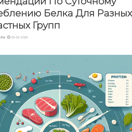
мендации По Суточному
еблению Белка Для Разных
астных Групп
.ru
23-02-2025