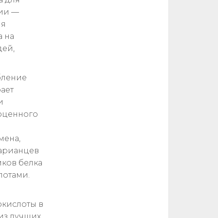
ии —
ия
а на
дей,
бление
рает
и
оценного
мена,
тарианцев
иков белка
лотами.
окислоты в
из лучших