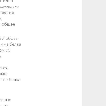
нтов и
какова же
твет на
х
 и общее
ый образ
амма белка
ом 70
а
ься.
ыми
стве белка
ожилые
а для