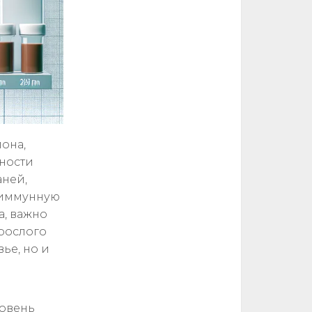
она,
ности
аней,
 иммунную
а, важно
зрослого
ье, но и
ровень