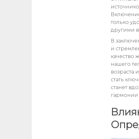
источнико
Включение
только уд
другими в
В заключе
и стремле
качество 
нашего те
возраста 
стать клю
станет вд
гармонии 
Влиян
Опре