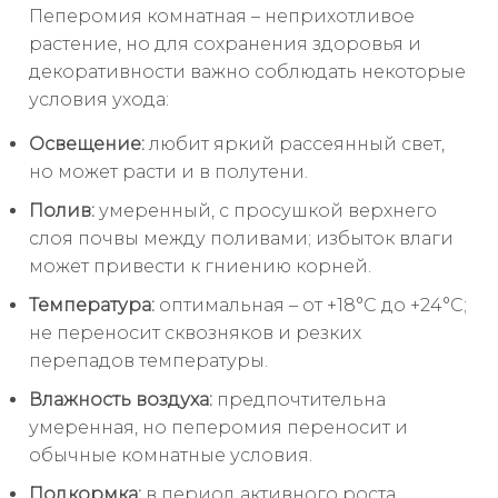
Пеперомия комнатная – неприхотливое
растение, но для сохранения здоровья и
декоративности важно соблюдать некоторые
условия ухода:
Освещение:
любит яркий рассеянный свет,
но может расти и в полутени.
Полив:
умеренный, с просушкой верхнего
слоя почвы между поливами; избыток влаги
может привести к гниению корней.
Температура:
оптимальная – от +18°C до +24°C;
не переносит сквозняков и резких
перепадов температуры.
Влажность воздуха:
предпочтительна
умеренная, но пеперомия переносит и
обычные комнатные условия.
Подкормка:
в период активного роста